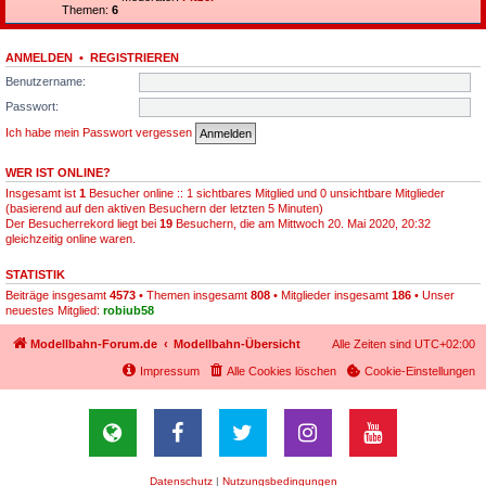
Themen:
6
ANMELDEN
•
REGISTRIEREN
Benutzername:
Passwort:
Ich habe mein Passwort vergessen
WER IST ONLINE?
Insgesamt ist
1
Besucher online :: 1 sichtbares Mitglied und 0 unsichtbare Mitglieder
(basierend auf den aktiven Besuchern der letzten 5 Minuten)
Der Besucherrekord liegt bei
19
Besuchern, die am Mittwoch 20. Mai 2020, 20:32
gleichzeitig online waren.
STATISTIK
Beiträge insgesamt
4573
• Themen insgesamt
808
• Mitglieder insgesamt
186
• Unser
neuestes Mitglied:
robiub58
Modellbahn-Forum.de
Modellbahn-Übersicht
Alle Zeiten sind
UTC+02:00
Impressum
Alle Cookies löschen
Cookie-Einstellungen
Datenschutz
|
Nutzungsbedingungen