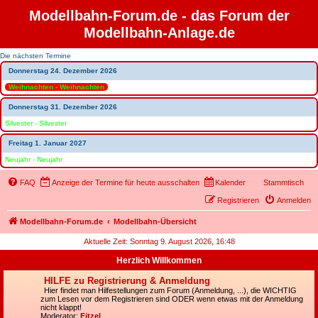
Modellbahn-Forum.de - das Forum der
Modellbahn-Anlage.de
Die nächsten Termine
Donnerstag 24. Dezember 2026
Weihnachten - Weihnachten
Donnerstag 31. Dezember 2026
Silvester - Silvester
Freitag 1. Januar 2027
Neujahr - Neujahr
FAQ
Anzeige der Termine für heute ausschalten
Kalender
Stammtisch
Registrieren
Anmelden
Modellbahn-Forum.de
Modellbahn-Übersicht
Aktuelle Zeit: Sonntag 9. August 2026, 16:48
Herzlich Willkommen
HILFE zu Registrierung & Anmeldung
Hier findet man Hilfestellungen zum Forum (Anmeldung, ...), die WICHTIG
zum Lesen vor dem Registrieren sind ODER wenn etwas mit der Anmeldung
nicht klappt!
Moderator:
Fitzel