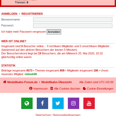
Themen:
6
ANMELDEN
•
REGISTRIEREN
Benutzername:
Passwort:
Ich habe mein Passwort vergessen
WER IST ONLINE?
Insgesamt sind
0
Besucher online :: 0 sichtbare Mitglieder und 0 unsichtbare Mitglieder
(basierend auf den aktiven Besuchern der letzten 5 Minuten)
Der Besucherrekord liegt bei
19
Besuchern, die am Mittwoch 20. Mai 2020, 20:32
gleichzeitig online waren.
STATISTIK
Beiträge insgesamt
4573
• Themen insgesamt
808
• Mitglieder insgesamt
186
• Unser
neuestes Mitglied:
robiub58
Modellbahn-Forum.de
Modellbahn-Übersicht
Alle Zeiten sind
UTC+02:00
Impressum
Alle Cookies löschen
Cookie-Einstellungen
Datenschutz
|
Nutzungsbedingungen